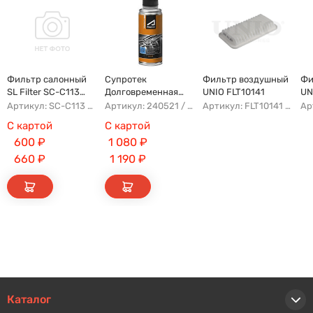
Фильтр салонный
Супротек
Фильтр воздушный
Фи
SL Filter SC-C113
Долговременная
UNIO FLT10141
UN
(AG779CF)
Промывка
Артикул: SC-C113 AFW1107 8104400XKZ96A AG779CF
Артикул: 240521 / 122929
Артикул: FLT10141 AFAD087 AG302ECO AP142/3
С картой
С картой
600
₽
1 080
₽
660
₽
1 190
₽
Каталог