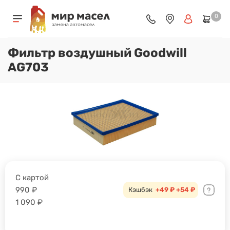
0
Фильтр воздушный Goodwill
AG703
С картой
990
₽
Кэшбэк
+49 ₽
+54 ₽
1 090
₽