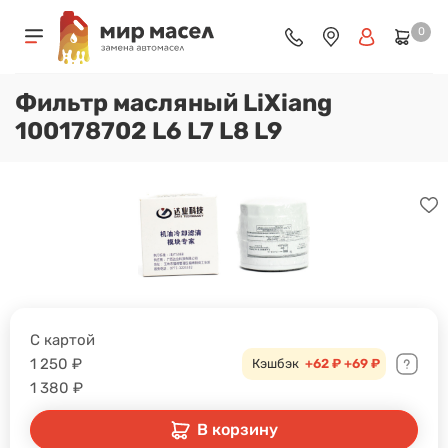
0
Фильтр масляный LiXiang
100178702 L6 L7 L8 L9
С картой
1 250
₽
Кэшбэк
+62 ₽
+69 ₽
1 380
₽
В корзину