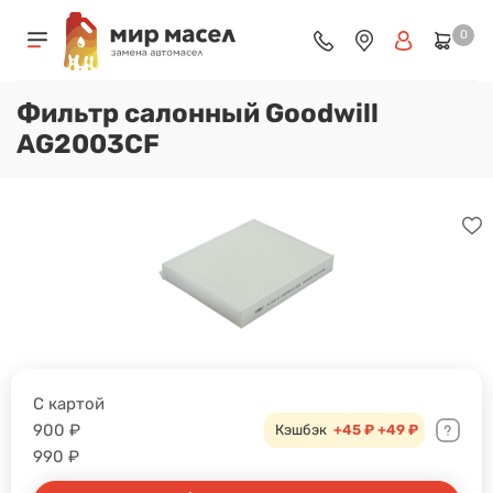
0
Фильтр салонный Goodwill
AG2003CF
С картой
900
₽
Кэшбэк
+45 ₽
+49 ₽
990
₽