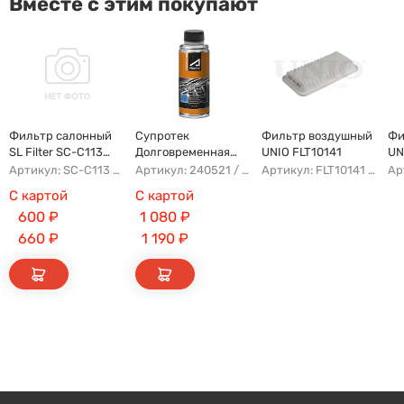
Вместе с этим покупают
Фильтр салонный
Супротек
Фильтр воздушный
Фи
SL Filter SC-C113
Долговременная
UNIO FLT10141
UN
(AG779CF)
Промывка
Артикул: SC-C113 AFW1107 8104400XKZ96A AG779CF
Артикул: 240521 / 122929
Артикул: FLT10141 AFAD087 AG302ECO AP142/3
С картой
С картой
600
₽
1 080
₽
660
₽
1 190
₽