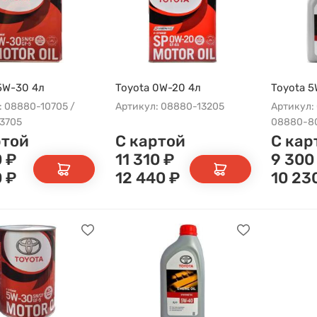
5W-30 4л
Toyota 0W-20 4л
Toyota 5
: 08880-10705 /
Артикул: 08880-13205
Артикул:
3705
08880-8
ртой
С картой
С кар
0
₽
11 310
₽
9 300
0
₽
12 440
₽
10 23