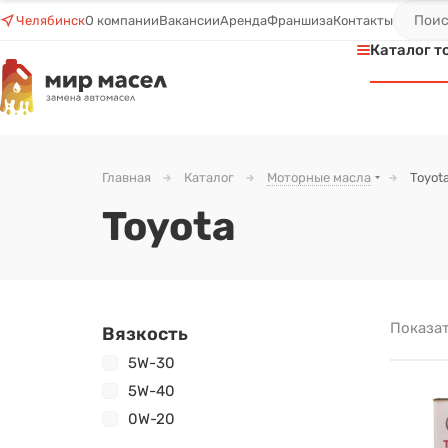
Челябинск
О компании
Вакансии
Аренда
Франшиза
Контакты
Каталог т
Главная
Каталог
Моторные масла
Toyot
Toyota
Показат
Вязкость
5W-30
5W-40
0W-20