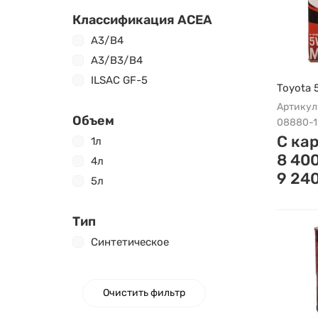
Классификация ACEA
A3/B4
A3/B3/B4
ILSAC GF-5
Toyota 
Артикул
Объем
08880-1
С ка
1л
8 40
4л
9 24
5л
Тип
Синтетическое