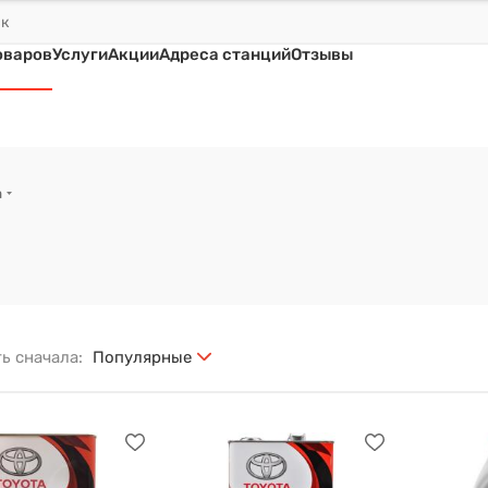
оваров
Услуги
Акции
Адреса станций
Отзывы
a
ь сначала:
Популярные