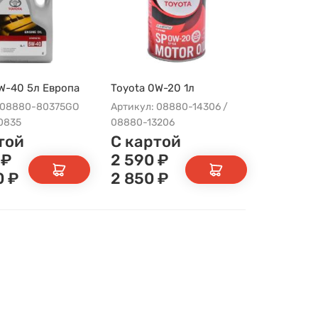
W-40 5л Европа
Toyota 0W-20 1л
 08880-80375GO
Артикул: 08880-14306 /
0835
08880-13206
той
С картой
₽
2 590
₽
0
₽
2 850
₽