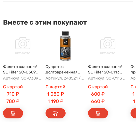
Вместе с этим покупают
Фильтр салонный
Супротек
Фильтр салонный
Оч
SL Filter SC-C309
Долговременная
SL Filter SC-C113
пр
(AG854CF)
Промывка
(AG779CF)
Артикул: SC-C309 AG854CF 8022021300 8025530000 AFW2992
Артикул: 240521 / 122929
Артикул: SC-C113 AFW1107 8104400XKZ96A AG779CF
С картой
С картой
С картой
С 
710
₽
1 080
₽
600
₽
1
780
₽
1 190
₽
660
₽
1