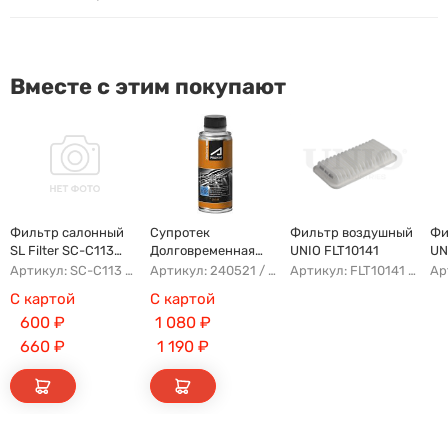
Вместе с этим покупают
Фильтр салонный
Супротек
Фильтр воздушный
Фи
SL Filter SC-C113
Долговременная
UNIO FLT10141
UN
(AG779CF)
Промывка
Артикул: SC-C113 AFW1107 8104400XKZ96A AG779CF
Артикул: 240521 / 122929
Артикул: FLT10141 AFAD087 AG302ECO AP142/3
С картой
С картой
600
₽
1 080
₽
660
₽
1 190
₽