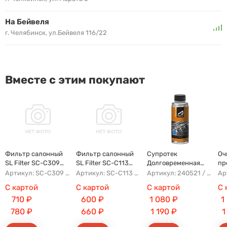
На Бейвеля
г. Челябинск, ул.Бейвеля 116/22
Вместе с этим покупают
Фильтр салонный
Фильтр салонный
Супротек
Оч
SL Filter SC-C309
SL Filter SC-C113
Долговременная
пр
(AG854CF)
(AG779CF)
Промывка
Артикул: SC-C309 AG854CF 8022021300 8025530000 AFW2992
Артикул: SC-C113 AFW1107 8104400XKZ96A AG779CF
Артикул: 240521 / 122929
С картой
С картой
С картой
С 
710
₽
600
₽
1 080
₽
1
780
₽
660
₽
1 190
₽
1