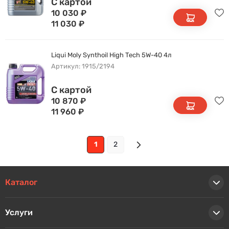
С картой
10 030
₽
11 030
₽
Liqui Moly Synthoil High Tech 5W-40 4л
Артикул: 1915/2194
С картой
10 870
₽
11 960
₽
1
2
Каталог
Услуги