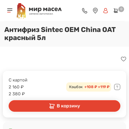
0
Антифриз Sintec OEM China OAT
красный 5л
С картой
2 160
₽
Кэшбэк
+108 ₽
+119 ₽
2 380
₽
В корзину