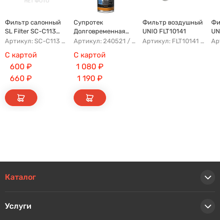
Фильтр салонный
Супротек
Фильтр воздушный
Фи
SL Filter SC-C113
Долговременная
UNIO FLT10141
UN
(AG779CF)
Промывка
Артикул: SC-C113 AFW1107 8104400XKZ96A AG779CF
Артикул: 240521 / 122929
Артикул: FLT10141 AFAD087 AG302ECO AP142/3
С картой
С картой
600
₽
1 080
₽
660
₽
1 190
₽
Каталог
Услуги