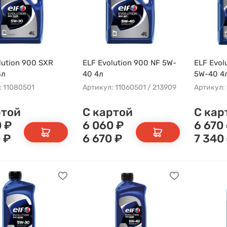
lution 900 SXR
ELF Evolution 900 NF 5W-
ELF Evol
4л
40 4л
5W-40 4
: 11080501
Артикул: 11060501 / 213909
Артикул: 
ртой
С картой
С кар
0
₽
6 060
₽
6 670
0
₽
6 670
₽
7 340