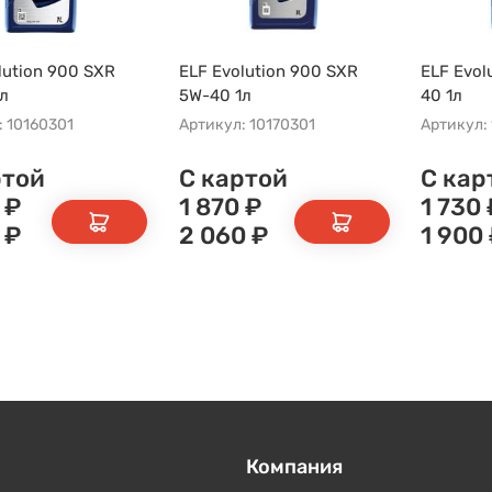
lution 900 SXR
ELF Evolution 900 SXR
ELF Evol
л
5W-40 1л
40 1л
: 10160301
Артикул: 10170301
Артикул:
ртой
С картой
С кар
₽
1 870
₽
1 730
₽
2 060
₽
1 900
Компания