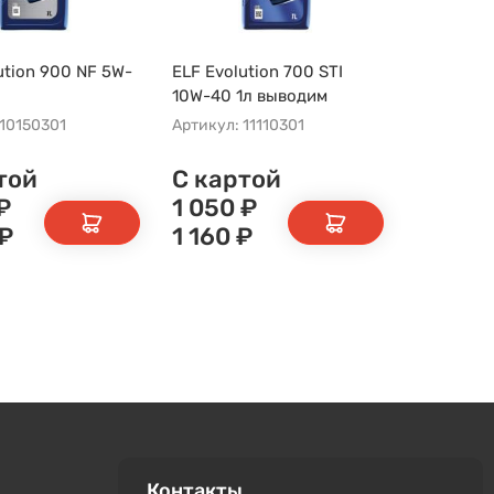
ution 900 NF 5W-
ELF Evolution 700 STI
10W-40 1л выводим
 10150301
Артикул: 11110301
той
С картой
₽
1 050
₽
₽
1 160
₽
Контакты