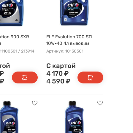
ution 900 SXR
ELF Evolution 700 STI
л
10W-40 4л выводим
11100501 / 213914
Артикул: 10130501
той
С картой
₽
4 170
₽
₽
4 590
₽