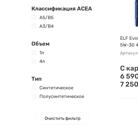
Классификация ACEA
A5/B5
A3/B4
ELF Evo
Объем
5W-30 
1л
Артикул
4л
С ка
6 59
Тип
7 25
Синтетическое
Полусинтетическое