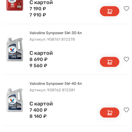
С картой
7 190
₽
7 910
₽
Valvoline Synpower 5W-30 4л
Артикул: 908761 872378
С картой
8 690
₽
9 560
₽
Valvoline Synpower 5W-40 4л
Артикул: 908762 872381
С картой
7 400
₽
8 140
₽