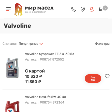
0
Valvoline
Сначала:
Популярные
Фильтры
Valvoline Synpower FE 5W-30 5л
Артикул: 908767 872552
С картой
10 320
₽
11 350
₽
Valvoline MaxLife 5W-40 4л
Артикул: 908754 872364