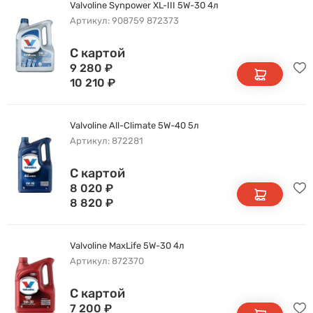
Valvoline Synpower XL-III 5W-30 4л
Артикул: 908759 872373
С картой
9 280
₽
10 210
₽
Valvoline All-Climate 5W-40 5л
Артикул: 872281
С картой
8 020
₽
8 820
₽
Valvoline MaxLife 5W-30 4л
Артикул: 872370
С картой
7 200
₽