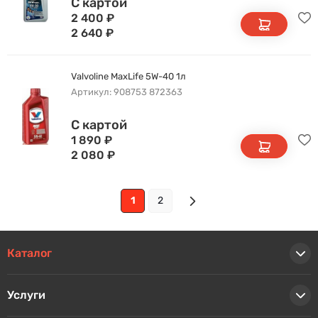
С картой
2 400
₽
2 640
₽
Valvoline MaxLife 5W-40 1л
Артикул: 908753 872363
С картой
1 890
₽
2 080
₽
1
2
Каталог
Услуги