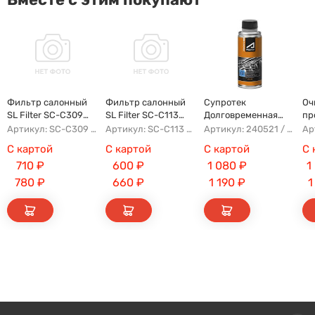
Фильтр салонный
Фильтр салонный
Супротек
Оч
SL Filter SC-C309
SL Filter SC-C113
Долговременная
пр
(AG854CF)
(AG779CF)
Промывка
Артикул: SC-C309 AG854CF 8022021300 8025530000 AFW2992
Артикул: SC-C113 AFW1107 8104400XKZ96A AG779CF
Артикул: 240521 / 122929
С картой
С картой
С картой
С 
710
₽
600
₽
1 080
₽
1
780
₽
660
₽
1 190
₽
1