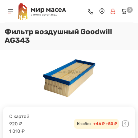
0
Фильтр воздушный Goodwill
AG343
С картой
920
₽
Кэшбэк
+46 ₽
+50 ₽
1 010
₽