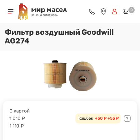
0
Фильтр воздушный Goodwill
AG274
С картой
1 010
₽
Кэшбэк
+50 ₽
+55 ₽
1 110
₽