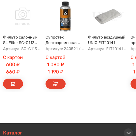
Фильтр салонный
Супротек
Фильтр воздушный
Оч
SL Filter SC-C113
Долговременная
UNIO FLT10141
пр
(AG779CF)
Промывка
Артикул: SC-C113 AFW1107 8104400XKZ96A AG779CF
Артикул: 240521 / 122929
Артикул: FLT10141 AFAD087 AG302ECO AP142/3
С картой
С картой
С 
600
₽
1 080
₽
1
660
₽
1 190
₽
1
Каталог