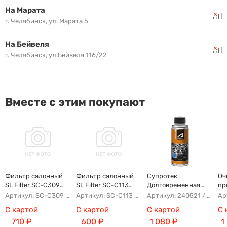
На Марата
г. Челябинск, ул. Марата 5
На Бейвеля
г. Челябинск, ул.Бейвеля 116/22
Вместе с этим покупают
Фильтр салонный
Фильтр салонный
Супротек
Оч
SL Filter SC-C309
SL Filter SC-C113
Долговременная
пр
(AG854CF)
(AG779CF)
Промывка
Артикул: SC-C309 AG854CF 8022021300 8025530000 AFW2992
Артикул: SC-C113 AFW1107 8104400XKZ96A AG779CF
Артикул: 240521 / 122929
С картой
С картой
С картой
С 
710
₽
600
₽
1 080
₽
1