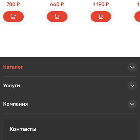
780
₽
660
₽
1 190
₽
1
Каталог
Услуги
Компания
Контакты