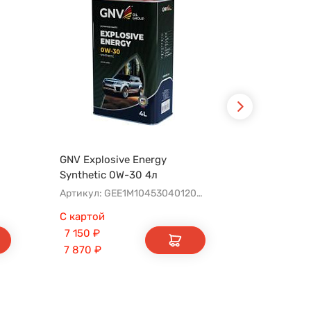
GNV Explosive Energy
Castrol ED
Synthetic 0W-30 4л
C3 4л
Артикул: GEE1M10453040120030004
С картой
С картой
7 150
₽
9 100
₽
7 870
₽
10 010
₽