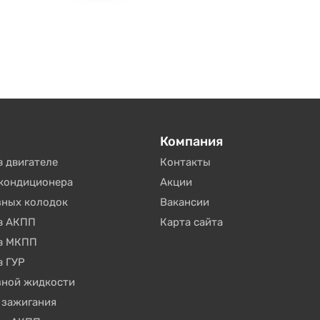
Компания
в двигателе
Контакты
окондиционера
Акции
зных колодок
Вакансии
 в АКПП
Карта сайта
 в МКПП
в ГУР
зной жидкости
 зажигания