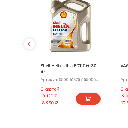
Shell Helix Ultra ECT 0W-30
VAG
4л
Артикул: 550046375 / 550068840
С картой
С к
8 120
₽
9 
8 930
₽
10 