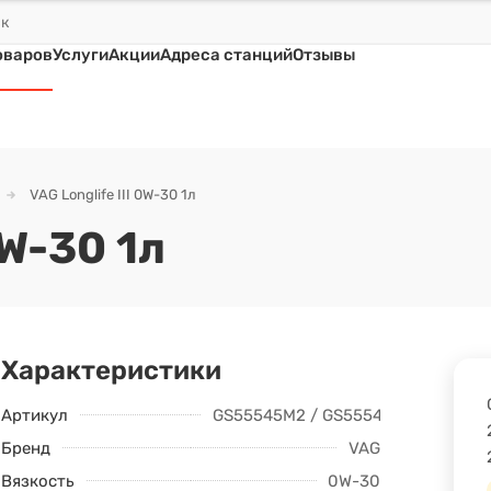
оваров
Услуги
Акции
Адреса станций
Отзывы
VAG Longlife III 0W-30 1л
0W-30 1л
Характеристики
Артикул
GS55545M2 / GS55545M2EUR
Бренд
VAG
Вязкость
0W-30