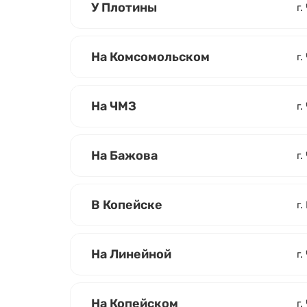
У Плотины
г.
На Комсомольском
г
На ЧМЗ
г.
На Бажова
г.
В Копейске
г.
На Линейной
г.
На Копейском
г.