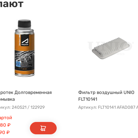
пают
ротек Долговременная
Фильтр воздушный UNIO
омывка
FLT10141
икул: 240521 / 122929
артой
080
₽
190
₽