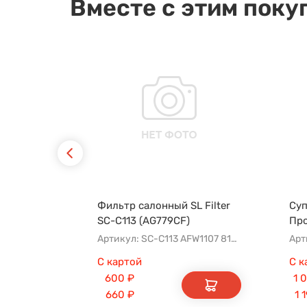
Вместе с этим поку
Фильтр салонный SL Filter
Суп
SC-C113 (AG779CF)
Пр
Артикул: SC-C113 AFW1107 8104400XKZ96A AG779CF
Арт
С картой
С к
600
₽
1 
660
₽
1 