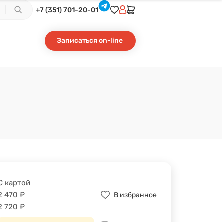
+7 (351) 701-20-01
Записаться on-line
С картой
2 470
₽
В избранное
2 720
₽