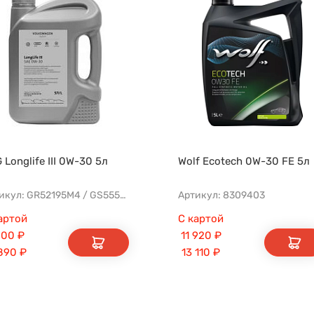
 Longlife III 0W-30 5л
Wolf Ecotech 0W-30 FE 5л
Артикул: GR52195M4 / GS55545M4EUR
Артикул: 8309403
артой
С картой
900
₽
11 920
₽
890
₽
13 110
₽