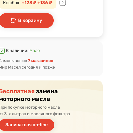
Кэшбэк
+123 ₽
+136 ₽
В корзину
В наличии:
Мало
Самовывоз из
7 магазинов
Мир Масел сегодня и позже
Бесплатная
замена
моторного масла
При покупке моторного масла
от 3-х литров и масляного фильтра
Записаться on-line