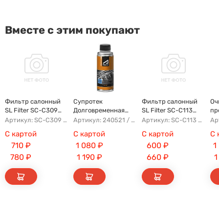
Вместе с этим покупают
Фильтр салонный
Супротек
Фильтр салонный
Оч
SL Filter SC-C309
Долговременная
SL Filter SC-C113
пр
(AG854CF)
Промывка
(AG779CF)
Артикул: SC-C309 AG854CF 8022021300 8025530000 AFW2992
Артикул: 240521 / 122929
Артикул: SC-C113 AFW1107 8104400XKZ96A AG779CF
С картой
С картой
С картой
С 
710
₽
1 080
₽
600
₽
1
780
₽
1 190
₽
660
₽
1