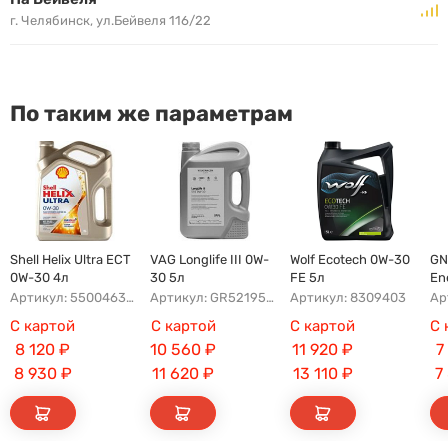
г. Челябинск, ул.Бейвеля 116/22
По таким же параметрам
Shell Helix Ultra ECT
VAG Longlife III 0W-
Wolf Ecotech 0W-30
GN
0W-30 4л
30 5л
FE 5л
En
0W
Артикул: 550046375 / 550068840
Артикул: GR52195M4 / GS55545M4EUR
Артикул: 8309403
С картой
С картой
С картой
С 
8 120
₽
10 560
₽
11 920
₽
7
8 930
₽
11 620
₽
13 110
₽
7