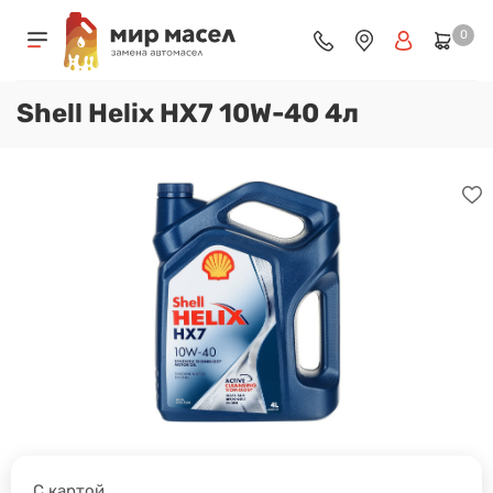
0
Shell Helix HX7 10W-40 4л
С картой