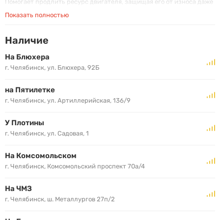
Помогает продлить ресурс двигателя, защищая его от износа даже
в тяжелых повседневных условиях уличного движения
Показать полностью
Для бензиновых, дизельных и газовых двигателей, но подходит и
для биодизельных смесей, а также смесей бензина и этанола.
Наличие
На Блюхера
г. Челябинск, ул. Блюхера, 92Б
на Пятилетке
г. Челябинск, ул. Артиллерийская, 136/9
У Плотины
г. Челябинск, ул. Садовая, 1
На Комсомольском
г. Челябинск, Комсомольский проспект 70а/4
На ЧМЗ
г. Челябинск, ш. Металлургов 27п/2