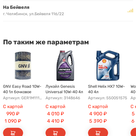
На Бейвеля
г. Челябинск, ул.Бейвеля 116/22
По таким же параметрам
GNV Easy Road 10W-
Лукойл Genesis
Shell Helix HX7 10W-
Wo
40 1л бочковое
Universal 10W-40 4л
40 4л
40
Артикул: GER1M11180011111040180
Артикул: 3148646
Артикул: 550051575
Ар
С картой
С картой
С картой
С 
990
₽
4 010
₽
4 900
₽
5
1 090
₽
4 410
₽
5 390
₽
6