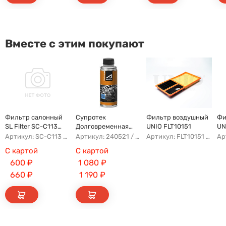
Вместе с этим покупают
Фильтр салонный
Супротек
Фильтр воздушный
Фи
SL Filter SC-C113
Долговременная
UNIO FLT10151
UN
(AG779CF)
Промывка
Артикул: SC-C113 AFW1107 8104400XKZ96A AG779CF
Артикул: 240521 / 122929
Артикул: FLT10151 AFAU107 AP183/3 AG328
С картой
С картой
600
₽
1 080
₽
660
₽
1 190
₽