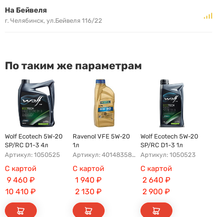
На Бейвеля
г. Челябинск, ул.Бейвеля 116/22
По таким же параметрам
Wolf Ecotech 5W-20
Ravenol VFE 5W-20
Wolf Ecotech 5W-20
SP/RC D1-3 4л
1л
SP/RC D1-3 1л
Артикул: 1050525
Артикул: 4014835846036
Артикул: 1050523
С картой
С картой
С картой
9 460
₽
1 940
₽
2 640
₽
10 410
₽
2 130
₽
2 900
₽