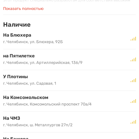
Этот продукт специально разработан для соответствия высоким
требованиям новейшей спецификации Dexos1 Gen 3 от General
Показать полностью
Motors и стандарта ILSAC GF-6 A, для которых экономия топлива и
контроль за выбросами CO2 крайне важны. Это масло
Наличие
обеспечивает уровень производительности, соответствующий
требованиям пассажирских автомобилей с бензиновыми
На Блюхера
двигателями американских и азиатских производителей.
г. Челябинск, ул. Блюхера, 92Б
на Пятилетке
г. Челябинск, ул. Артиллерийская, 136/9
У Плотины
г. Челябинск, ул. Садовая, 1
На Комсомольском
г. Челябинск, Комсомольский проспект 70а/4
На ЧМЗ
г. Челябинск, ш. Металлургов 27п/2