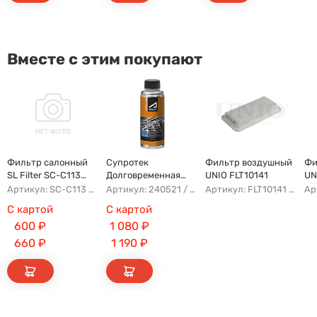
Вместе с этим покупают
Фильтр салонный
Супротек
Фильтр воздушный
Фи
SL Filter SC-C113
Долговременная
UNIO FLT10141
UN
(AG779CF)
Промывка
Артикул: SC-C113 AFW1107 8104400XKZ96A AG779CF
Артикул: 240521 / 122929
Артикул: FLT10141 AFAD087 AG302ECO AP142/3
С картой
С картой
600
₽
1 080
₽
660
₽
1 190
₽