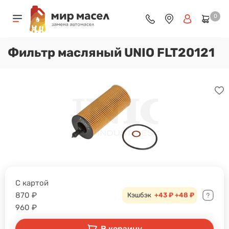
0
Фильтр масляный UNIO FLT20121
С картой
870
₽
Кэшбэк
+43 ₽
+48 ₽
960
₽
В корзину