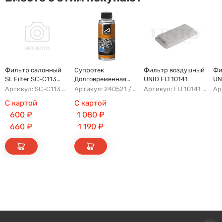
Фильтр салонный
Супротек
Фильтр воздушный
Фи
SL Filter SC-C113
Долговременная
UNIO FLT10141
UN
(AG779CF)
Промывка
Артикул: SC-C113 AFW1107 8104400XKZ96A AG779CF
Артикул: 240521 / 122929
Артикул: FLT10141 AFAD087 AG302ECO AP142/3
С картой
С картой
600
₽
1 080
₽
660
₽
1 190
₽