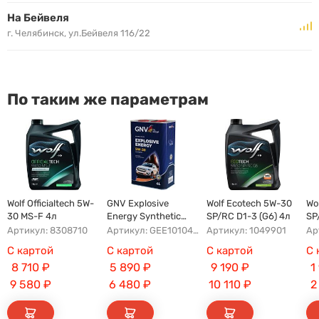
На Бейвеля
г. Челябинск, ул.Бейвеля 116/22
По таким же параметрам
Wolf Officialtech 5W-
GNV Explosive
Wolf Ecotech 5W-30
Wo
30 MS-F 4л
Energy Synthetic
SP/RC D1-3 (G6) 4л
SP
A5/B5 5W-30 4л
бо
Артикул: 8308710
Артикул: GEE1010453040120530004
Артикул: 1049901
Ар
С картой
С картой
С картой
С 
8 710
₽
5 890
₽
9 190
₽
1
9 580
₽
6 480
₽
10 110
₽
2