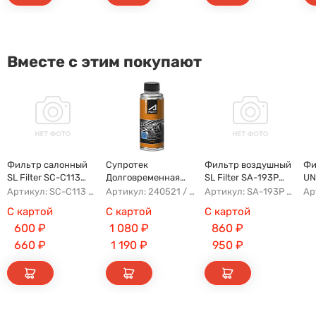
Вместе с этим покупают
Фильтр салонный
Супротек
Фильтр воздушный
Фи
SL Filter SC-C113
Долговременная
SL Filter SA-193P
UN
(AG779CF)
Промывка
(AG284)
Артикул: SC-C113 AFW1107 8104400XKZ96A AG779CF
Артикул: 240521 / 122929
Артикул: SA-193P AFAI163 AG284 AP143/2
С картой
С картой
С картой
600
₽
1 080
₽
860
₽
660
₽
1 190
₽
950
₽