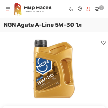
0
NGN Agate A-Line 5W-30 1л