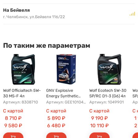
На Бейвеля
г. Челябинск, ул.Бейвеля 116/22
По таким же параметрам
Wolf Officialtech 5W-
GNV Explosive
Wolf Ecotech 5W-30
Wo
30 MS-F 4л
Energy Synthetic
SP/RC D1-3 (G6) 4л
SP
A5/B5 5W-30 4л
бо
Артикул: 8308710
Артикул: GEE1010453040120530004
Артикул: 1049901
Ар
С картой
С картой
С картой
С 
8 710
₽
5 890
₽
9 190
₽
1
9 580
₽
6 480
₽
10 110
₽
2