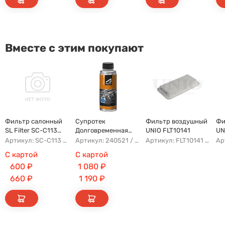
Вместе с этим покупают
Фильтр салонный
Супротек
Фильтр воздушный
Фи
SL Filter SC-C113
Долговременная
UNIO FLT10141
UN
(AG779CF)
Промывка
Артикул: SC-C113 AFW1107 8104400XKZ96A AG779CF
Артикул: 240521 / 122929
Артикул: FLT10141 AFAD087 AG302ECO AP142/3
С картой
С картой
600
₽
1 080
₽
660
₽
1 190
₽