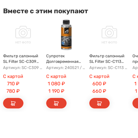
Вместе с этим покупают
Фильтр салонный
Супротек
Фильтр салонный
Оч
SL Filter SC-C309
Долговременная
SL Filter SC-C113
пр
(AG854CF)
Промывка
(AG779CF)
Артикул: SC-C309 AG854CF 8022021300 8025530000 AFW2992
Артикул: 240521 / 122929
Артикул: SC-C113 AFW1107 8104400XKZ96A AG779CF
С картой
С картой
С картой
С 
710
₽
1 080
₽
600
₽
1
780
₽
1 190
₽
660
₽
1