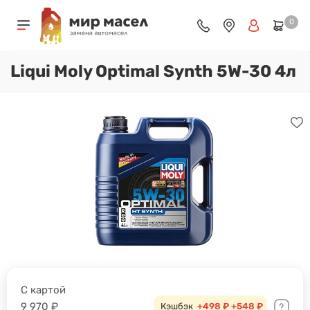
0
Liqui Moly Optimal Synth 5W-30 4л
С картой
9 970
₽
Кэшбэк
+498 ₽
+548 ₽