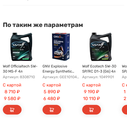
По таким же параметрам
Wolf Officialtech 5W-
GNV Explosive
Wolf Ecotech 5W-30
Wo
30 MS-F 4л
Energy Synthetic
SP/RC D1-3 (G6) 4л
SP
A5/B5 5W-30 4л
бо
Артикул: 8308710
Артикул: GEE1010453040120530004
Артикул: 1049901
Ар
С картой
С картой
С картой
С 
8 710
₽
5 890
₽
9 190
₽
1
9 580
₽
6 480
₽
10 110
₽
2