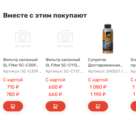
Вместе с этим покупают
Фильтр салонный
Фильтр салонный
Супротек
Оч
SL Filter SC-C309
SL Filter SC-C113
Долговременная
пр
(AG854CF)
(AG779CF)
Промывка
Артикул: SC-C309 AG854CF 8022021300 8025530000 AFW2992
Артикул: SC-C113 AFW1107 8104400XKZ96A AG779CF
Артикул: 240521 / 122929
С картой
С картой
С картой
С 
710
₽
600
₽
1 080
₽
1
780
₽
660
₽
1 190
₽
1