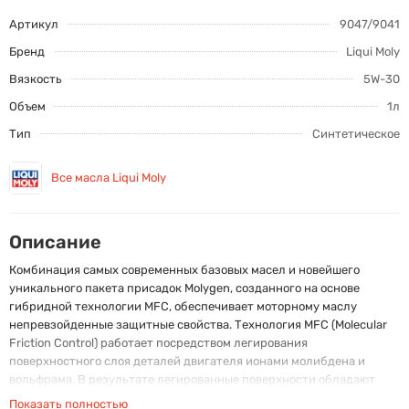
Артикул
9047/9041
Бренд
Liqui Moly
Вязкость
5W-30
Объем
1л
Тип
Синтетическое
Все масла Liqui Moly
Описание
Комбинация самых современных базовых масел и новейшего
уникального пакета присадок Molygen, созданного на основе
гибридной технологии MFC, обеспечивает моторному маслу
непревзойденные защитные свойства. Технология MFC (Molecular
Friction Control) работает посредством легирования
поверхностного слоя деталей двигателя ионами молибдена и
вольфрама. В результате легированные поверхности обладают
очень высоким запасом прочности, который сохраняется на долгий
Показать полностью