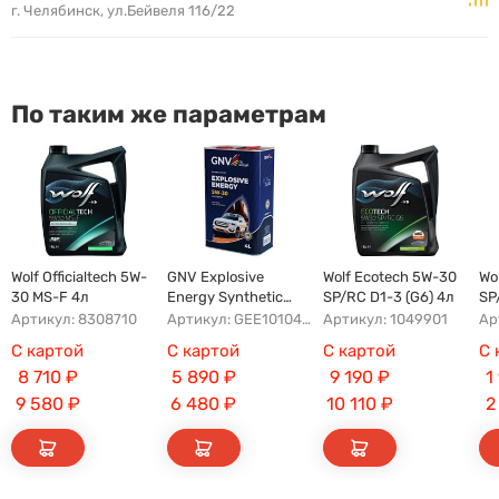
г. Челябинск, ул.Бейвеля 116/22
По таким же параметрам
Wolf Officialtech 5W-
GNV Explosive
Wolf Ecotech 5W-30
Wo
30 MS-F 4л
Energy Synthetic
SP/RC D1-3 (G6) 4л
SP
A5/B5 5W-30 4л
бо
Артикул: 8308710
Артикул: GEE1010453040120530004
Артикул: 1049901
Ар
С картой
С картой
С картой
С 
8 710
₽
5 890
₽
9 190
₽
1
9 580
₽
6 480
₽
10 110
₽
2