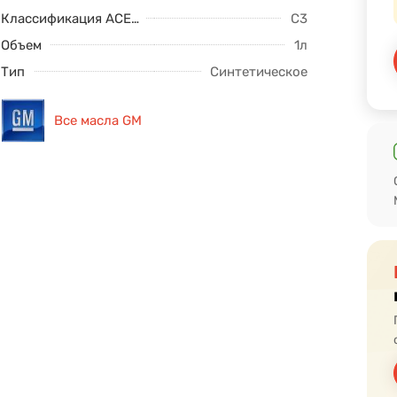
Классификация ACEA
C3
Объем
1л
Тип
Синтетическое
Все масла GM