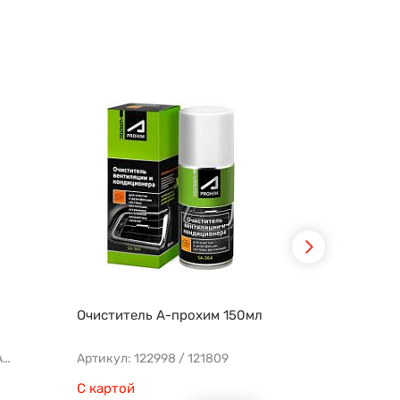
Очиститель А-прохим 150мл
Фильтр во
FLT10151
Артикул: FLT10141 AFAD087 AG302ECO AP142/3
Артикул: 122998 / 121809
С картой