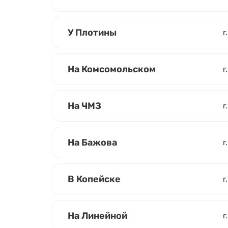
У Плотины
г
На Комсомольском
г
На ЧМЗ
г
На Бажова
г
В Копейске
г
На Линейной
г