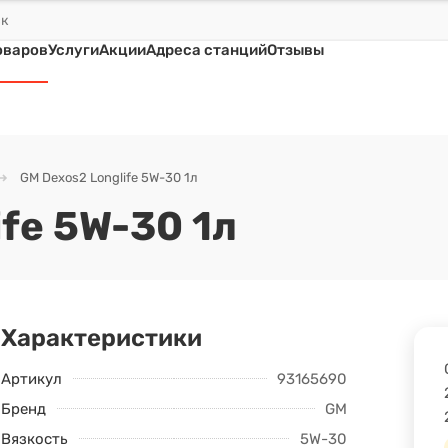
оваров
Услуги
Акции
Адреса станций
Отзывы
GM Dexos2 Longlife 5W-30 1л
fe 5W-30 1л
Характеристики
Артикул
93165690
Бренд
GM
Вязкость
5W-30