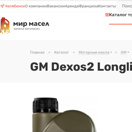
Челябинск
О компании
Вакансии
Аренда
Франшиза
Контакты
Каталог т
Главная
Каталог
Моторные масла
GM
GM Dexos2 Longli