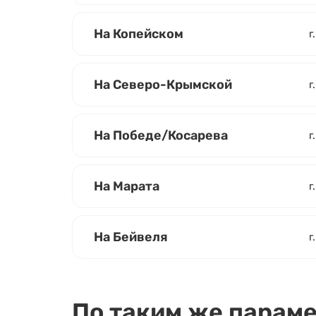
На Копейском
г
На Северо-Крымской
г
На Победе/Косарева
г
На Марата
г
На Бейвеля
г
По таким же парам