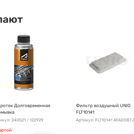
пают
ротек Долговременная
Фильтр воздушный UNIO
омывка
FLT10141
икул: 240521 / 122929
артой