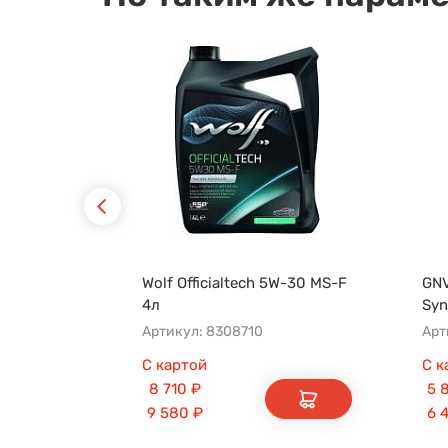
Wolf Officialtech 5W-30 MS-F
GNV
4л
Syn
Артикул: 8308710
С картой
С к
8 710
₽
5 
9 580
₽
6 