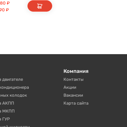
080
₽
190
₽
Компания
в двигателе
Контакты
окондиционера
Акции
зных колодок
Вакансии
 в АКПП
Карта сайта
 в МКПП
в ГУР