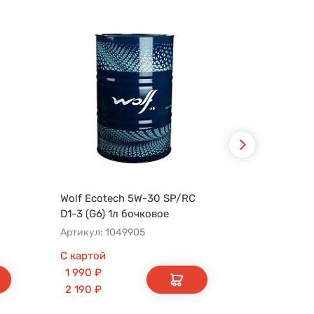
Wolf Ecotech 5W-30 SP/RC
Лукойл Gen
D1-3 (G6) 1л бочковое
FD A5/B5 
Артикул: 1049905
Артикул: 3
С картой
С картой
1 990
₽
5 850
₽
2 190
₽
6 440
₽