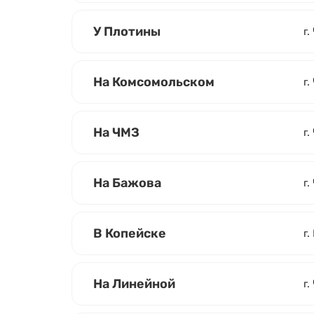
У Плотины
г.
На Комсомольском
г
На ЧМЗ
г.
На Бажова
г.
В Копейске
г.
На Линейной
г.