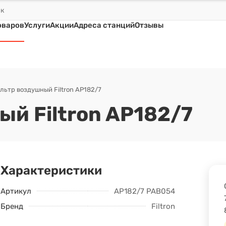
оваров
Услуги
Акции
Адреса станций
Отзывы
льтр воздушный Filtron AP182/7
й Filtron AP182/7
Характеристики
Артикул
AP182/7 PAB054
Бренд
Filtron