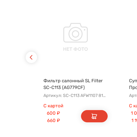
Фильтр салонный SL Filter
Суп
SC-C113 (AG779CF)
Пр
Артикул: SC-C113 AFW1107 8104400XKZ96A AG779CF
Арт
С картой
С к
600
₽
1 
660
₽
1 