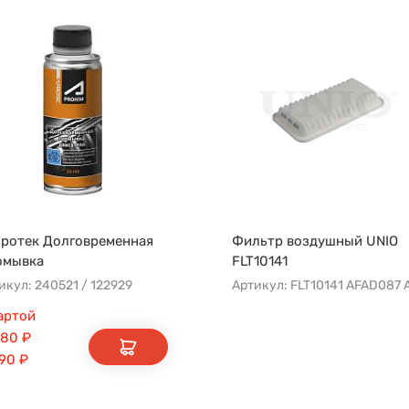
ротек Долговременная
Фильтр воздушный UNIO
омывка
FLT10141
икул: 240521 / 122929
артой
080
₽
190
₽