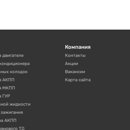
Компания
в двигателе
Контакты
окондиционера
Акции
зных колодок
Вакансии
 в АКПП
Карта сайта
 в МКПП
в ГУР
зной жидкости
 зажигания
ра АКПП
ланового ТО