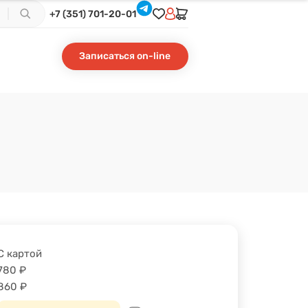
+7 (351) 701-20-01
Записаться on-line
С картой
780
₽
860
₽