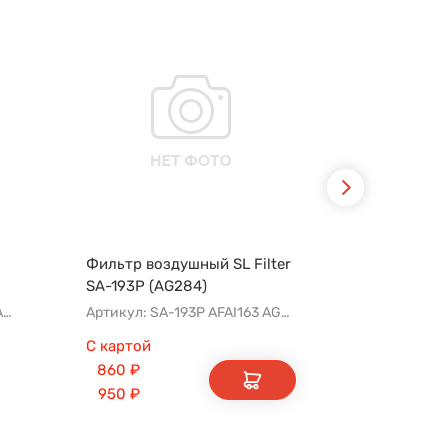
Фильтр воздушный SL Filter
Фильтр во
SA-193P (AG284)
FLT10151
Артикул: FLT10141 AFAD087 AG302ECO AP142/3
Артикул: SA-193P AFAI163 AG284 AP143/2
С картой
860
₽
950
₽