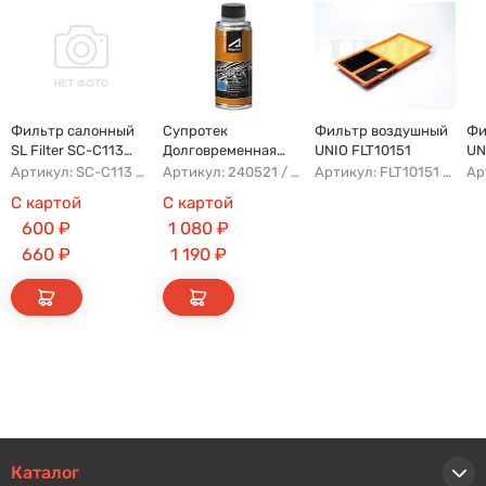
Фильтр салонный
Супротек
Фильтр воздушный
Фи
SL Filter SC-C113
Долговременная
UNIO FLT10151
UN
(AG779CF)
Промывка
Артикул: SC-C113 AFW1107 8104400XKZ96A AG779CF
Артикул: 240521 / 122929
Артикул: FLT10151 AFAU107 AP183/3 AG328
С картой
С картой
600
₽
1 080
₽
660
₽
1 190
₽
Каталог