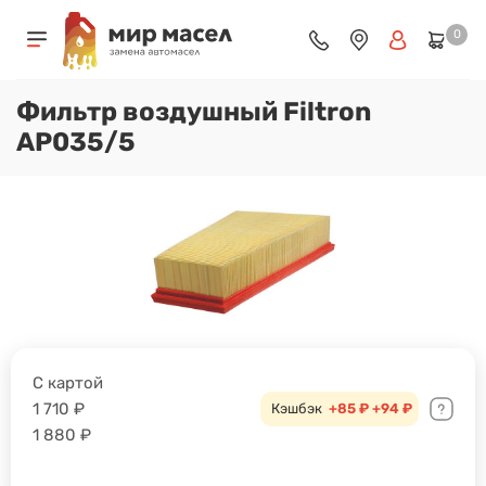
0
Фильтр воздушный Filtron
AP035/5
С картой
1 710
₽
Кэшбэк
+85 ₽
+94 ₽
1 880
₽