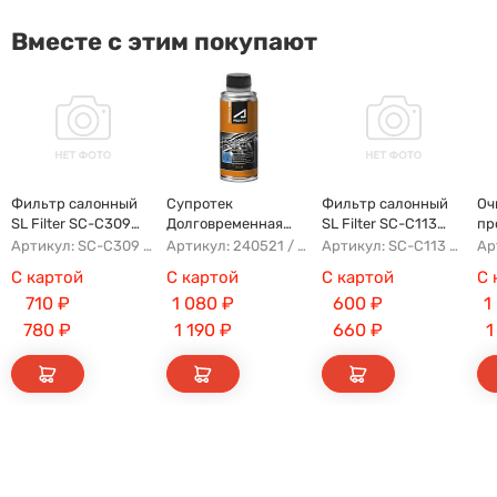
Вместе с этим покупают
Фильтр салонный
Супротек
Фильтр салонный
Оч
SL Filter SC-C309
Долговременная
SL Filter SC-C113
пр
(AG854CF)
Промывка
(AG779CF)
Артикул: SC-C309 AG854CF 8022021300 8025530000 AFW2992
Артикул: 240521 / 122929
Артикул: SC-C113 AFW1107 8104400XKZ96A AG779CF
С картой
С картой
С картой
С 
710
₽
1 080
₽
600
₽
1
780
₽
1 190
₽
660
₽
1