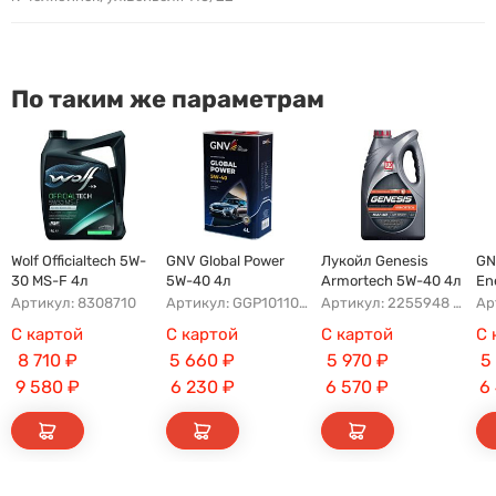
По таким же параметрам
Wolf Officialtech 5W-
GNV Global Power
Лукойл Genesis
GN
30 MS-F 4л
5W-40 4л
Armortech 5W-40 4л
En
A5
Артикул: 8308710
Артикул: GGP1011072016540540004
Артикул: 2255948 2218832 3148675
С картой
С картой
С картой
С 
8 710
₽
5 660
₽
5 970
₽
5
9 580
₽
6 230
₽
6 570
₽
6