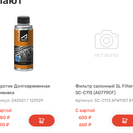
пают
ротек Долговременная
Фильтр салонный SL Filter
омывка
SC-C113 (AG779CF)
икул: 240521 / 122929
артой
С картой
080
₽
600
₽
190
₽
660
₽