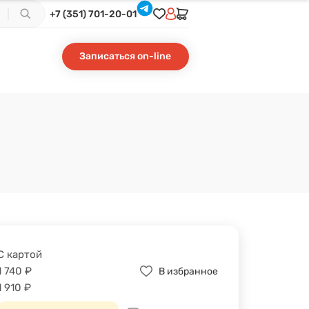
+7 (351) 701-20-01
Записаться on-line
С картой
1 740
₽
В избранное
1 910
₽