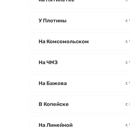
У Плотины
г.
На Комсомольском
г
На ЧМЗ
г.
На Бажова
г.
В Копейске
г.
На Линейной
г.