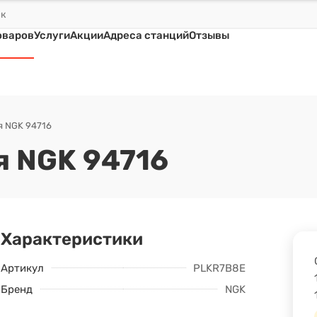
оваров
Услуги
Акции
Адреса станций
Отзывы
я NGK 94716
я NGK 94716
Характеристики
Артикул
PLKR7B8E
Бренд
NGK