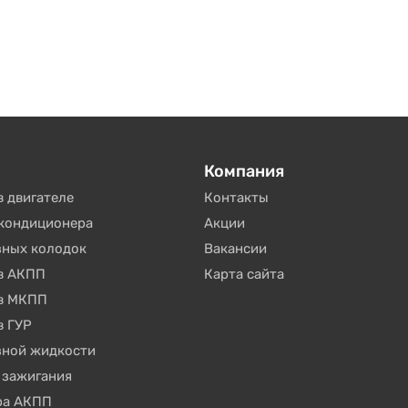
Компания
в двигателе
Контакты
окондиционера
Акции
зных колодок
Вакансии
 в АКПП
Карта сайта
 в МКПП
в ГУР
зной жидкости
 зажигания
ра АКПП