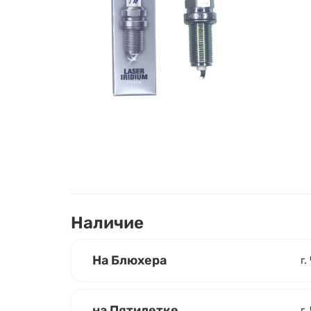
Наличие
На Блюхера
г.
на Пятилетке
г.