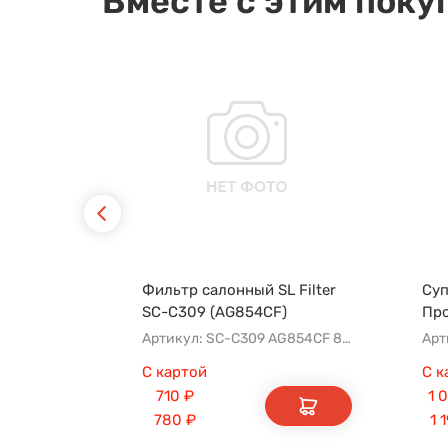
Вместе с этим поку
Фильтр салонный SL Filter
Суп
SC-C309 (AG854CF)
Пр
Артикул: SC-C309 AG854CF 8022021300 8025530000 AFW2992
Арт
С картой
С к
710
₽
1 
780
₽
1 