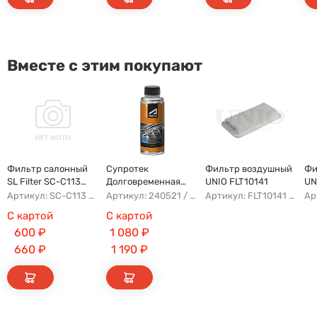
Вместе с этим покупают
Фильтр салонный
Супротек
Фильтр воздушный
Фи
SL Filter SC-C113
Долговременная
UNIO FLT10141
UN
(AG779CF)
Промывка
Артикул: SC-C113 AFW1107 8104400XKZ96A AG779CF
Артикул: 240521 / 122929
Артикул: FLT10141 AFAD087 AG302ECO AP142/3
С картой
С картой
600
₽
1 080
₽
660
₽
1 190
₽