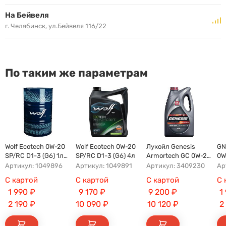
На Бейвеля
г. Челябинск, ул.Бейвеля 116/22
По таким же параметрам
Wolf Ecotech 0W-20
Wolf Ecotech 0W-20
Лукойл Genesis
GN
SP/RC D1-3 (G6) 1л
SP/RC D1-3 (G6) 4л
Armortech GC 0W-20
0W
бочковое
4л
бо
Артикул: 1049896
Артикул: 1049891
Артикул: 3409230
С картой
С картой
С картой
С 
1 990
₽
9 170
₽
9 200
₽
1
2 190
₽
10 090
₽
10 120
₽
2