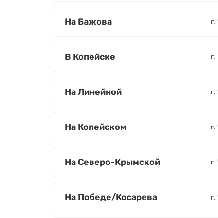
На Бажова
г.
В Копейске
г.
На Линейной
г.
На Копейском
г.
На Северо-Крымской
г.
На Победе/Косарева
г