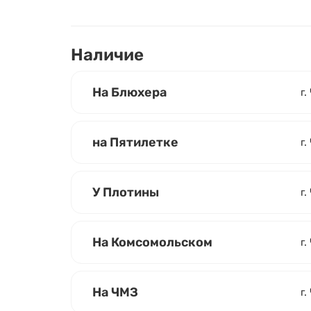
Наличие
На Блюхера
г.
на Пятилетке
г.
У Плотины
г.
На Комсомольском
г
На ЧМЗ
г.