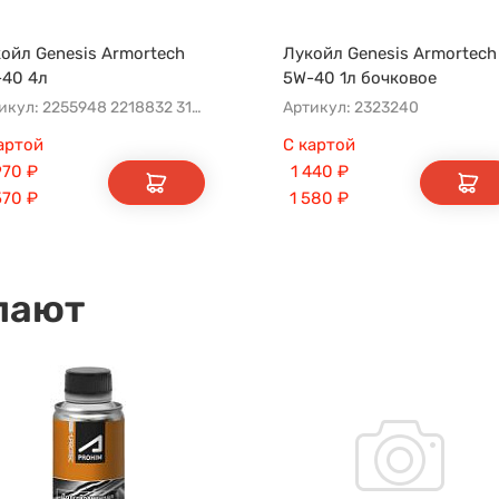
ойл Genesis Armortech
Лукойл Genesis Armortech
40 4л
5W-40 1л бочковое
Артикул: 2255948 2218832 3148675
Артикул: 2323240
артой
С картой
970
₽
1 440
₽
570
₽
1 580
₽
пают