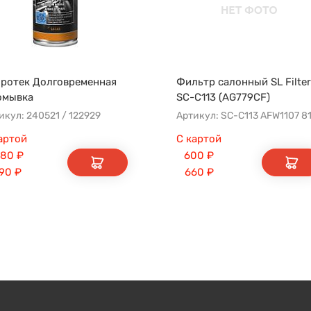
ротек Долговременная
Фильтр салонный SL Filter
омывка
SC-C113 (AG779CF)
икул: 240521 / 122929
артой
С картой
080
₽
600
₽
190
₽
660
₽