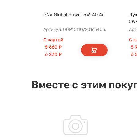
GNV Global Power 5W-40 4л
Лук
5W-
Артикул: GGP1011072016540540004
С картой
С к
5 660
₽
5 
6 230
₽
6 
Вместе с этим поку