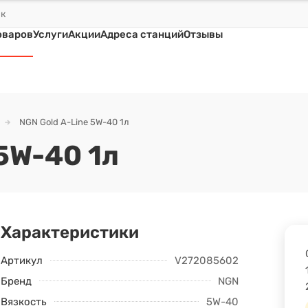
оваров
Услуги
Акции
Адреса станций
Отзывы
NGN Gold A-Line 5W-40 1л
5W-40 1л
Характеристики
Артикул
V272085602
Бренд
NGN
Вязкость
5W-40