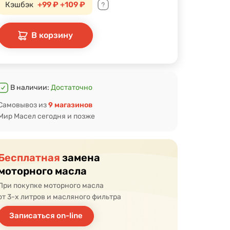
Кэшбэк
+99 ₽
+109 ₽
В корзину
В наличии:
Достаточно
Самовывоз из
9 магазинов
Мир Масел сегодня и позже
Бесплатная
замена
моторного масла
При покупке моторного масла
от 3-х литров и масляного фильтра
Записаться on-line