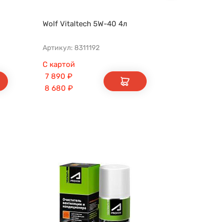
Wolf Vitaltech 5W-40 4л
GNV Global
бочковое
Артикул: 8311192
С картой
С картой
7 890
₽
1 340
₽
8 680
₽
1 470
₽