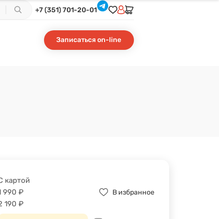
+7 (351) 701-20-01
Записаться on-line
С картой
1 990
₽
В избранное
2 190
₽