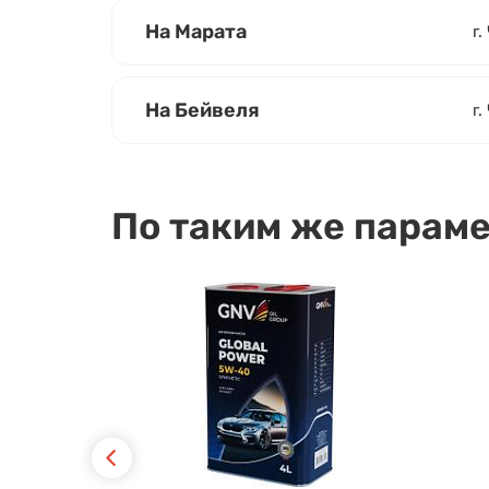
На Марата
г.
На Бейвеля
г.
По таким же парам