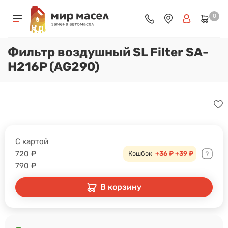
0
Фильтр воздушный SL Filter SA-
H216P (AG290)
С картой
720
₽
Кэшбэк
+36 ₽
+39 ₽
790
₽
В корзину