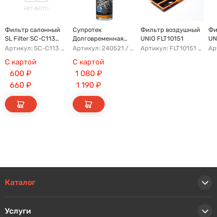
Фильтр салонный
Супротек
Фильтр воздушный
Фи
SL Filter SC-C113
Долговременная
UNIO FLT10151
UN
(AG779CF)
Промывка
Артикул: SC-C113 AFW1107 8104400XKZ96A AG779CF
Артикул: 240521 / 122929
Артикул: FLT10151 AFAU107 AP183/3 AG328
С картой
С картой
600
₽
1 080
₽
660
₽
1 190
₽
Каталог
Услуги