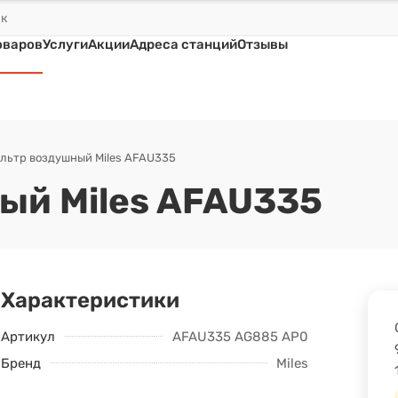
оваров
Услуги
Акции
Адреса станций
Отзывы
льтр воздушный Miles AFAU335
ый Miles AFAU335
Характеристики
Артикул
AFAU335 AG885 AP032/8
Бренд
Miles