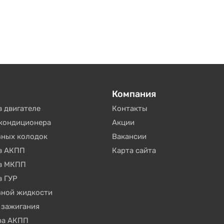
Компания
в двигателе
Контакты
окондиционера
Акции
зных колодок
Вакансии
 в АКПП
Карта сайта
 в МКПП
в ГУР
зной жидкости
 зажигания
ра АКПП