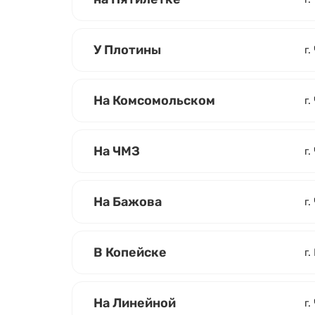
У Плотины
г.
На Комсомольском
г
На ЧМЗ
г.
На Бажова
г.
В Копейске
г.
На Линейной
г.