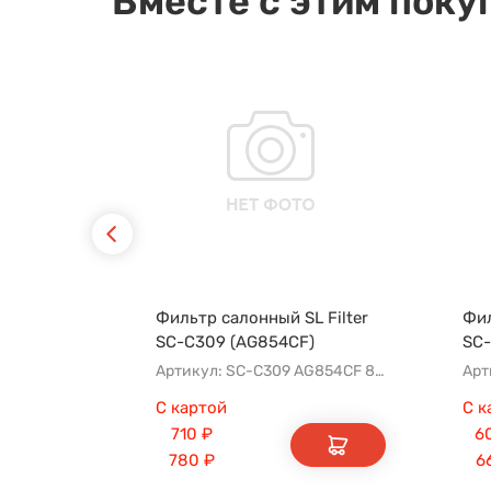
Вместе с этим поку
Фильтр салонный SL Filter
Фил
SC-C309 (AG854CF)
SC-
Артикул: SC-C309 AG854CF 8022021300 8025530000 AFW2992
С картой
С к
710
₽
6
780
₽
6