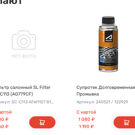
пают
ьтр салонный SL Filter
Супротек Долговременная
C113 (AG779CF)
Промывка
Артикул: SC-C113 AFW1107 8104400XKZ96A AG779CF
Артикул: 240521 / 122929
артой
С картой
00
₽
1 080
₽
60
₽
1 190
₽