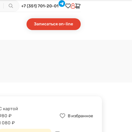
+7 (351) 701-20-01
Записаться on-line
С картой
980
₽
В избранное
1 080
₽