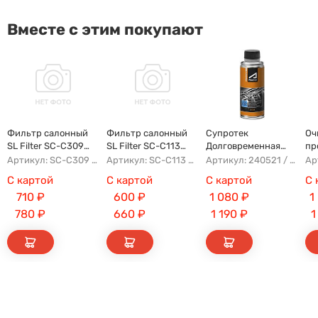
Вместе с этим покупают
Фильтр салонный
Фильтр салонный
Супротек
Оч
SL Filter SC-C309
SL Filter SC-C113
Долговременная
пр
(AG854CF)
(AG779CF)
Промывка
Артикул: SC-C309 AG854CF 8022021300 8025530000 AFW2992
Артикул: SC-C113 AFW1107 8104400XKZ96A AG779CF
Артикул: 240521 / 122929
С картой
С картой
С картой
С 
710
₽
600
₽
1 080
₽
1
780
₽
660
₽
1 190
₽
1