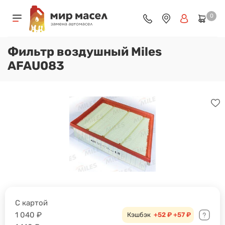
0
Фильтр воздушный Miles
AFAU083
С картой
1 040
₽
Кэшбэк
+52 ₽
+57 ₽