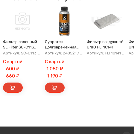
Фильтр салонный
Супротек
Фильтр воздушный
Фи
SL Filter SC-C113
Долговременная
UNIO FLT10141
UN
(AG779CF)
Промывка
Артикул: SC-C113 AFW1107 8104400XKZ96A AG779CF
Артикул: 240521 / 122929
Артикул: FLT10141 AFAD087 AG302ECO AP142/3
С картой
С картой
600
₽
1 080
₽
660
₽
1 190
₽