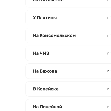
У Плотины
г.
На Комсомольском
г
На ЧМЗ
г.
На Бажова
г.
В Копейске
г.
На Линейной
г.