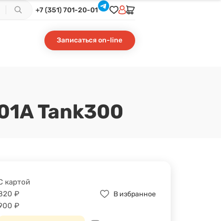
+7 (351) 701-20-01
Записаться on-line
01A Tank300
С картой
820
₽
В избранное
900
₽