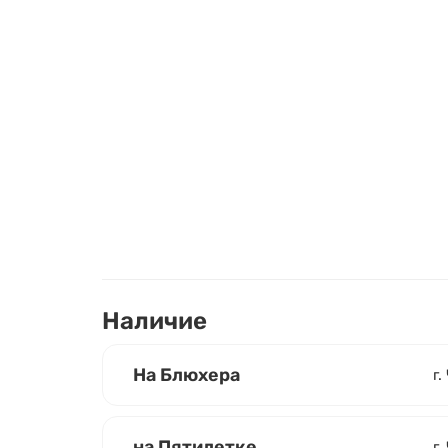
Наличие
На Блюхера
г.
на Пятилетке
г.