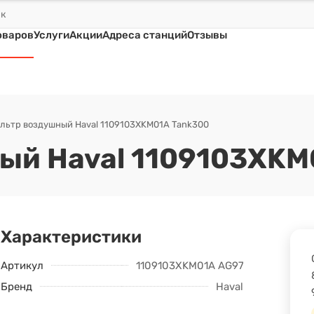
оваров
Услуги
Акции
Адреса станций
Отзывы
льтр воздушный Haval 1109103XKM01A Tank300
ый Haval 1109103XKM
Характеристики
Артикул
1109103XKM01A AG979 AFAU104
Бренд
Haval