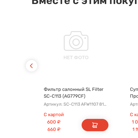
Вместе с этим поку
Фильтр салонный SL Filter
Суп
SC-C113 (AG779CF)
Пр
Артикул: SC-C113 AFW1107 8104400XKZ96A AG779CF
Арт
С картой
С к
600
₽
1 
660
₽
1 