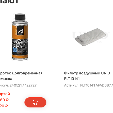
пают
ротек Долговременная
Фильтр воздушный UNIO
омывка
FLT10141
икул: 240521 / 122929
артой
080
₽
190
₽