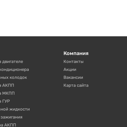
Компания
в двигателе
Контакты
окондиционера
Акции
зных колодок
Вакансии
 в АКПП
Карта сайта
 в МКПП
в ГУР
зной жидкости
 зажигания
ра АКПП