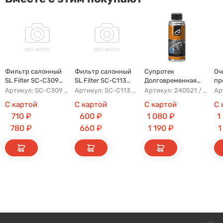
Фильтр салонный
Фильтр салонный
Супротек
Оч
SL Filter SC-C309
SL Filter SC-C113
Долговременная
пр
(AG854CF)
(AG779CF)
Промывка
Артикул: SC-C309 AG854CF 8022021300 8025530000 AFW2992
Артикул: SC-C113 AFW1107 8104400XKZ96A AG779CF
Артикул: 240521 / 122929
С картой
С картой
С картой
С 
710
₽
600
₽
1 080
₽
1
780
₽
660
₽
1 190
₽
1