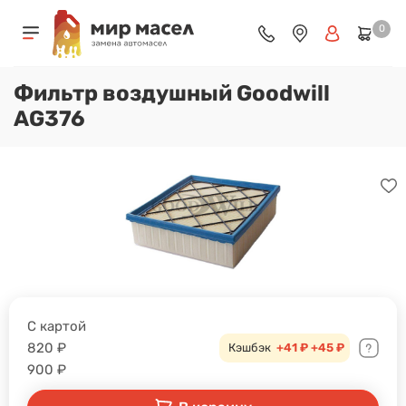
0
Фильтр воздушный Goodwill
AG376
С картой
820
₽
Кэшбэк
+41 ₽
+45 ₽
900
₽