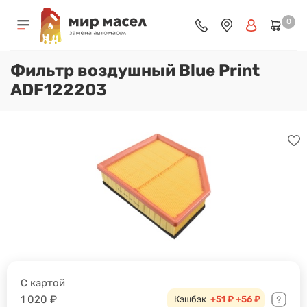
0
Фильтр воздушный Blue Print
ADF122203
С картой
1 020
₽
Кэшбэк
+51 ₽
+56 ₽