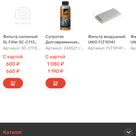
Фильтр салонный
Супротек
Фильтр воздушный
Фи
SL Filter SC-C113
Долговременная
UNIO FLT10141
UN
(AG779CF)
Промывка
Артикул: SC-C113 AFW1107 8104400XKZ96A AG779CF
Артикул: 240521 / 122929
Артикул: FLT10141 AFAD087 AG302ECO AP142/3
С картой
С картой
600
₽
1 080
₽
660
₽
1 190
₽
Каталог