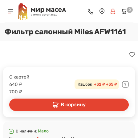
0
Фильтр салонный Miles AFW1161
С картой
640
₽
Кэшбэк
+32 ₽
+35 ₽
700
₽
В корзину
Мало
В наличии: