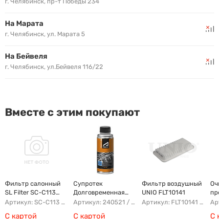
г. Челябинск, пр-т Победы 234
На Марата
г. Челябинск, ул. Марата 5
На Бейвеля
г. Челябинск, ул.Бейвеля 116/22
Вместе с этим покупают
Фильтр салонный
Супротек
Фильтр воздушный
Оч
SL Filter SC-C113
Долговременная
UNIO FLT10141
пр
(AG779CF)
Промывка
Артикул: SC-C113 AFW1107 8104400XKZ96A AG779CF
Артикул: 240521 / 122929
Артикул: FLT10141 AFAD087 AG302ECO AP142/3
С картой
С картой
С 