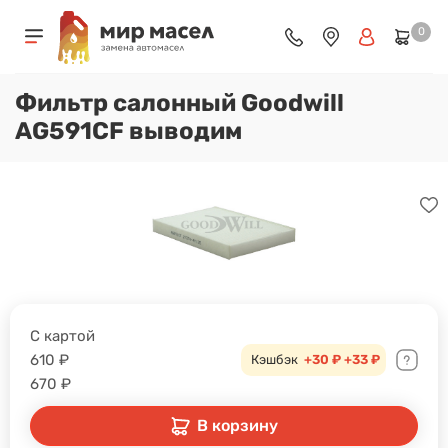
0
Фильтр салонный Goodwill
AG591CF выводим
С картой
610
₽
Кэшбэк
+30 ₽
+33 ₽
670
₽
В корзину