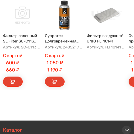
Фильтр салонный
Супротек
Фильтр воздушный
Оч
SL Filter SC-C113
Долговременная
UNIO FLT10141
пр
(AG779CF)
Промывка
Артикул: SC-C113 AFW1107 8104400XKZ96A AG779CF
Артикул: 240521 / 122929
Артикул: FLT10141 AFAD087 AG302ECO AP142/3
С картой
С картой
С 
600
₽
1 080
₽
1
660
₽
1 190
₽
1
Каталог