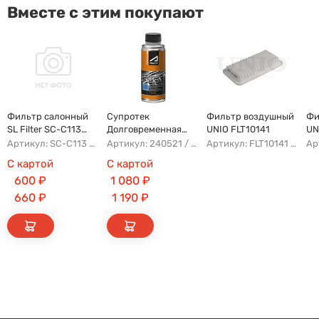
Вместе с этим покупают
Фильтр салонный
Супротек
Фильтр воздушный
Фи
SL Filter SC-C113
Долговременная
UNIO FLT10141
UN
(AG779CF)
Промывка
Артикул: SC-C113 AFW1107 8104400XKZ96A AG779CF
Артикул: 240521 / 122929
Артикул: FLT10141 AFAD087 AG302ECO AP142/3
С картой
С картой
600
₽
1 080
₽
660
₽
1 190
₽