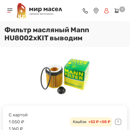
0
Фильтр масляный Mann
HU8002xKIT выводим
С картой
1 050
₽
Кэшбэк
+52 ₽
+58 ₽
1 160
₽