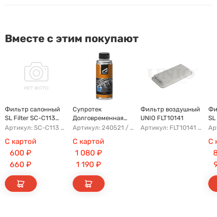
Вместе с этим покупают
Фильтр салонный
Супротек
Фильтр воздушный
Фи
SL Filter SC-C113
Долговременная
UNIO FLT10141
SL
(AG779CF)
Промывка
(A
Артикул: SC-C113 AFW1107 8104400XKZ96A AG779CF
Артикул: 240521 / 122929
Артикул: FLT10141 AFAD087 AG302ECO AP142/3
С картой
С картой
С 
600
₽
1 080
₽
660
₽
1 190
₽