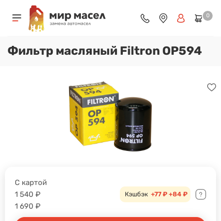
0
Фильтр масляный Filtron OP594
С картой
1 540
₽
Кэшбэк
+77 ₽
+84 ₽
1 690
₽