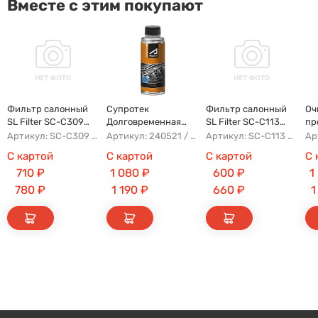
Вместе с этим покупают
Фильтр салонный
Супротек
Фильтр салонный
Оч
SL Filter SC-C309
Долговременная
SL Filter SC-C113
пр
(AG854CF)
Промывка
(AG779CF)
Артикул: SC-C309 AG854CF 8022021300 8025530000 AFW2992
Артикул: 240521 / 122929
Артикул: SC-C113 AFW1107 8104400XKZ96A AG779CF
С картой
С картой
С картой
С 
710
₽
1 080
₽
600
₽
1
780
₽
1 190
₽
660
₽
1